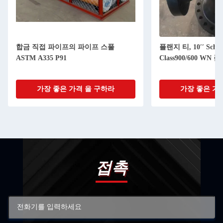
합금 직접 파이프의 파이프 스풀
플랜지 티, 10′′ Sch16
ASTM A335 P91
Class900/600 WN 
가장 좋은 가격 을 구하라
가장 좋은 가
접촉