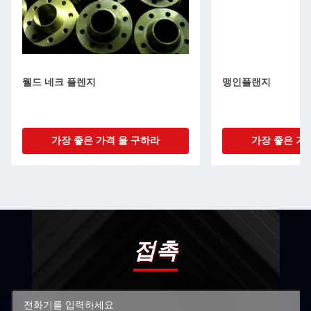
웰드 네크 플렌지
맹인플랜지
가장 좋은 가격 을 구하라
가장 좋은 가
접촉