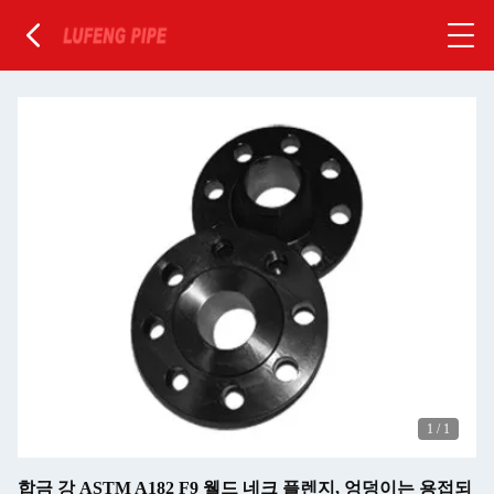
1
/
1
합금 강 ASTM A182 F9 웰드 네크 플렌지, 엉덩이는 용접되