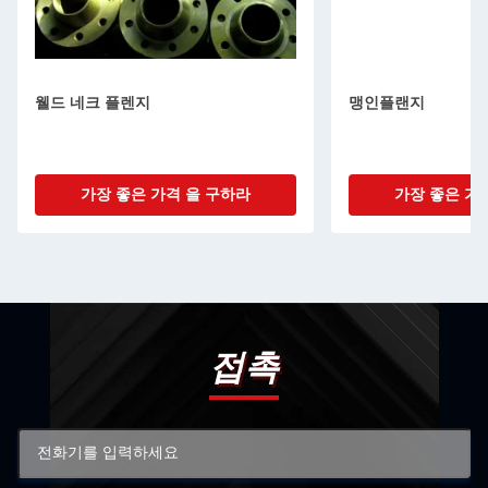
웰드 네크 플렌지
맹인플랜지
가장 좋은 가격 을 구하라
가장 좋은 가
접촉