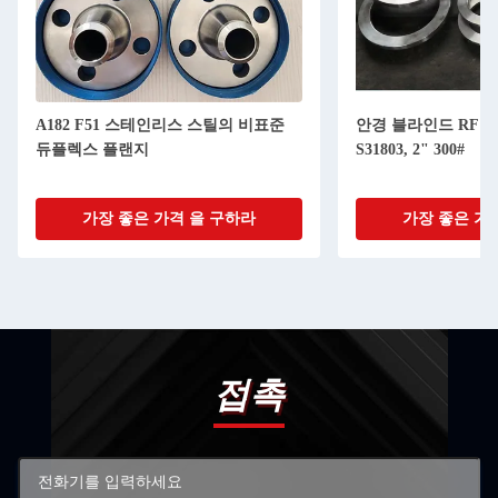
A182 F51 스테인리스 스틸의 비표준
안경 블라인드 RF AS
듀플렉스 플랜지
S31803, 2" 300#
가장 좋은 가격 을 구하라
가장 좋은 가
접촉