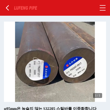
1
/
1
φ95mm은 녹슬지 않는 S32205 스틸바를 이중화합니다