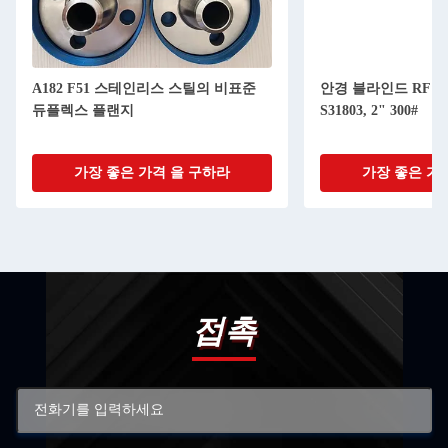
A182 F51 스테인리스 스틸의 비표준
안경 블라인드 RF AS
듀플렉스 플랜지
S31803, 2" 300#
가장 좋은 가격 을 구하라
가장 좋은 가
접촉